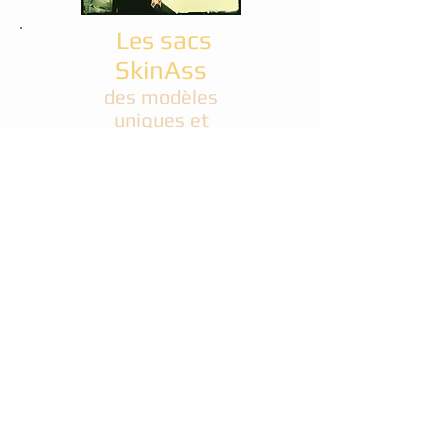
sacs
Les
SkinAss
d
es modèles
uniques et
sur-mesure !
SELLES DE MOTO