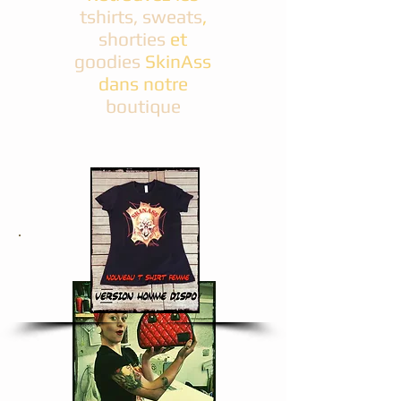
tshirts, sweats
,
shorties
et
goodies
SkinAss
dans notre
boutique
SACS