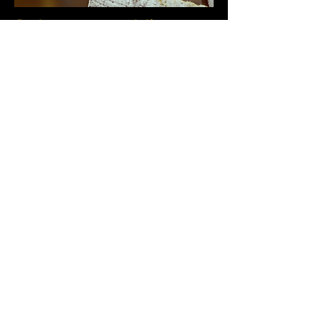
Ceci est votre troisième
élément
May 28, 2023
Donnez plus de détails sur cet élément.
Expliquez ses spécificités. Informez vos
visiteurs des instructions à suivre.
Pour personnaliser cet élément, cliquez
ici > Ajouter et gérer éléments.
SKINASS KUSTOM LEATHER
- Toulouse France - mobile +33
6 14 07
26 05
- siren
79881426500012
Skinass Kustom Leather © skinass.fr
2016 tous droits réservés