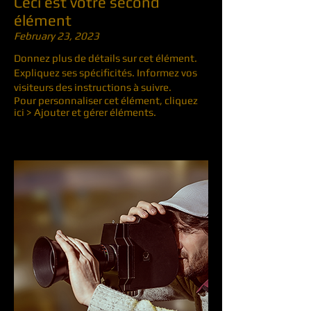
Ceci est votre second
élément
February 23, 2023
Donnez plus de détails sur cet élément.
Expliquez ses spécificités. Informez vos
visiteurs des instructions à suivre.
Pour personnaliser cet élément, cliquez
ici > Ajouter et gérer éléments.