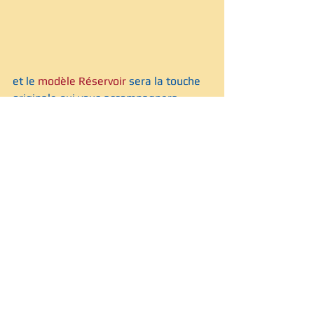
et le 
modèle Réservoir
 sera la touche 
originale qui vous accompagnera 
partout :)
#boutique
#sacs
#sacsàmain
#cuir
#handbags
#leather
Sacs
Commentaires