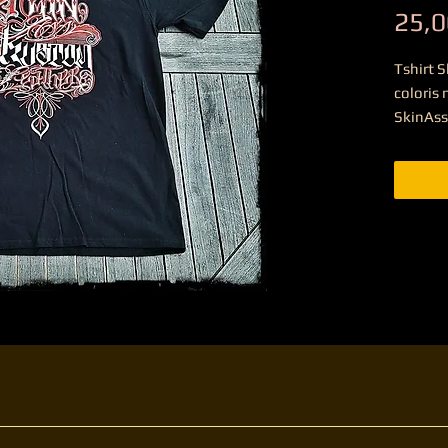
25,0
Tshirt 
coloris 
SkinAss 
black / 
longues, disponible sur commande.