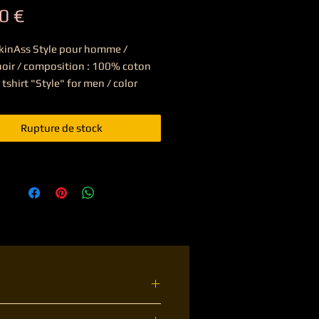
Prix
0 €
SkinAss Style pour homme / 
noir / composition : 100% coton

tshirt "Style" for men / color 
fabric : 100% cotton
Rupture de stock