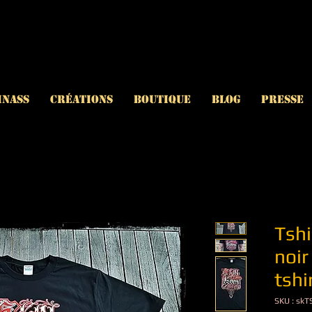
inAss
CRÉATIONS
BOUTIQUE
BLOG
PRESSE
Tshi
noir
tshi
SKU : skT