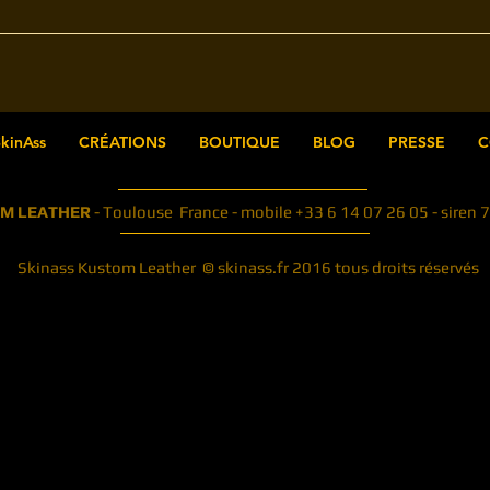
mail.com pour plus d'informations.
der.
.com for more informations.
kinAss
CRÉATIONS
BOUTIQUE
BLOG
PRESSE
C
OM LEATHER
- Toulouse France - mobile +33 6 14 07 26 05 - sir
Skinass Kustom Leather © skinass.fr 2016 tous droits réservés