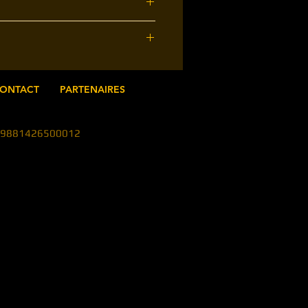
ONTACT
PARTENAIRES
en 79881426500012