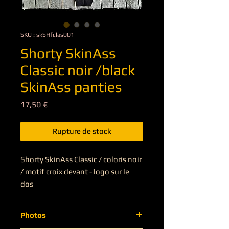
SKU : skSHfclas001
Shorty SkinAss
Classic noir /black
SkinAss panties
Prix
17,50 €
Rupture de stock
Shorty SkinAss Classic / coloris noir 
/ motif croix devant - logo sur le 
dos

SkinAss Classic panties boxer / 
color black / cross pattern on the 
Photos
front - logo on the back