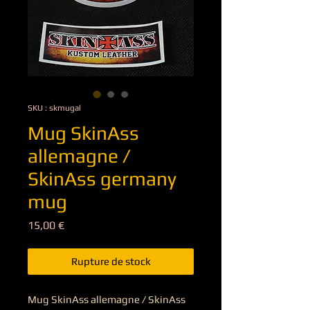
SKU : skmugal
Mug SkinAss
allemagne /
SkinAss germany
mug
Prix
15,00 €
Rupture de stock
Mug SkinAss allemagne / SkinAss 