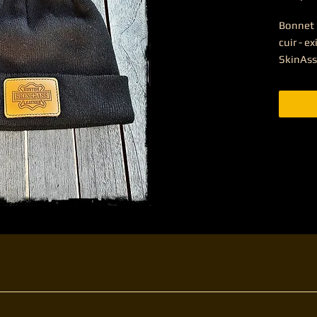
Bonnet 
cuir - ex
SkinAss 
availabl