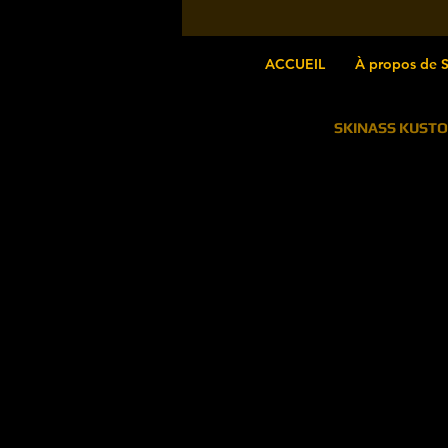
existe aussi en gris !
available in grey !
ACCUEIL
À propos de S
SKINASS KUST