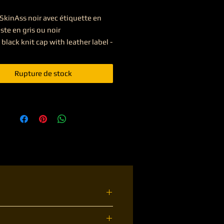
SkinAss noir avec étiquette en 
iste en gris ou noir

black knit cap with leather label - 
e in grey or black
Rupture de stock