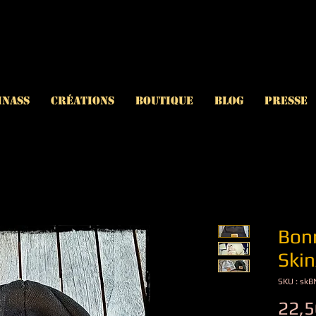
inAss
CRÉATIONS
BOUTIQUE
BLOG
PRESSE
Bonn
Skin
SKU : sk
22,5