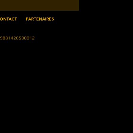
ONTACT
PARTENAIRES
en 79881426500012