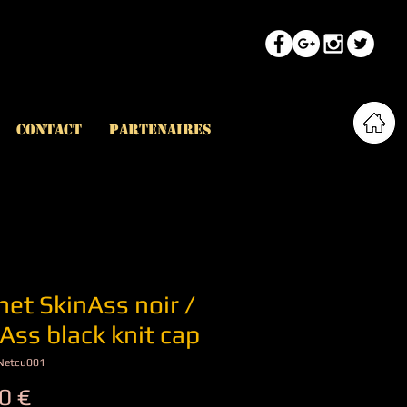
CONTACT
PARTENAIRES
et SkinAss noir /
Ass black knit cap
BNetcu001
Prix
0 €