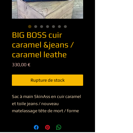
BIG BOSS cuir
caramel &jeans /
caramel leathe
Prix
330,00 €
Rupture de stock
Sac à main SkinAss en cuir caramel
et toile jeans / nouveau
matelassage tête de mort / forme
big boss / modèle unique /
intérieur doublé tissu velour rouge
tête de mort avec poches / sangle