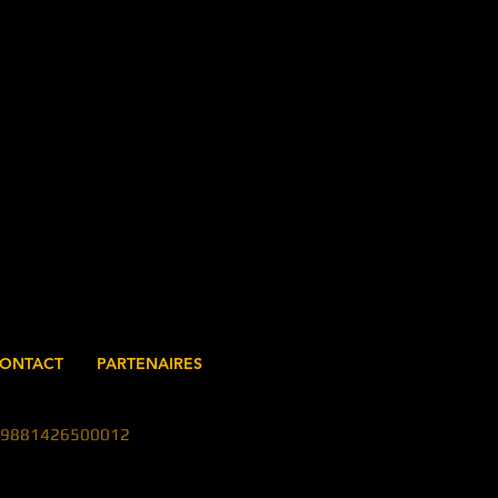
ONTACT
PARTENAIRES
en 79881426500012