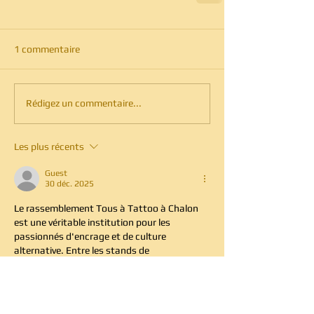
1 commentaire
Rédigez un commentaire...
Les plus récents
Guest
30 déc. 2025
Le rassemblement Tous à Tattoo à Chalon 
est une véritable institution pour les 
passionnés d'encrage et de culture 
alternative. Entre les stands de 
dermographes et les démonstrations 
artistiques, la question du style personnel 
devient centrale. Pour ceux qui cherchent à 
contraster la force de leurs pièces avec une 