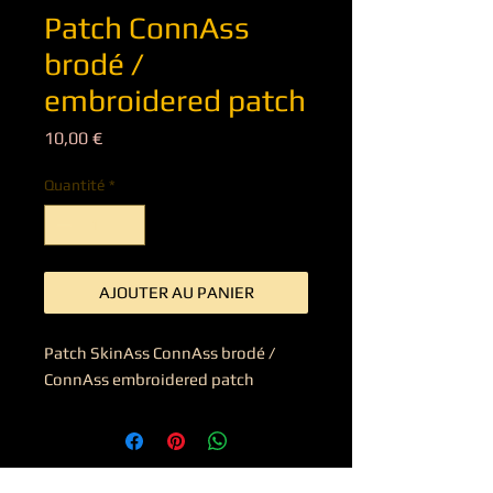
Patch ConnAss
brodé /
embroidered patch
Prix
10,00 €
Quantité
*
AJOUTER AU PANIER
Patch SkinAss ConnAss brodé / 
ConnAss embroidered patch
SKINASS KUSTOM LEATHER