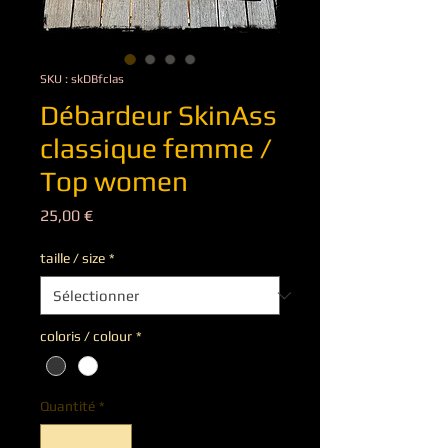
SKU : skDBfclas
Débardeur SkinAss
classique femme /
Top women
Prix
25,00 €
taille / size
*
coloris / colour
*
Quantité
*